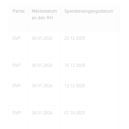
Partei
Meldedatum
Spendeneingangsdatum
Na
an den RH
Sp
Sp
ÖVP
30.01.2026
23.12.2025
Jos
ÖVP
30.01.2026
15.12.2025
Fr
ÖVP
30.01.2026
12.12.2025
So
Sch
Gm
ÖVP
30.01.2026
01.10.2025
AS
Be