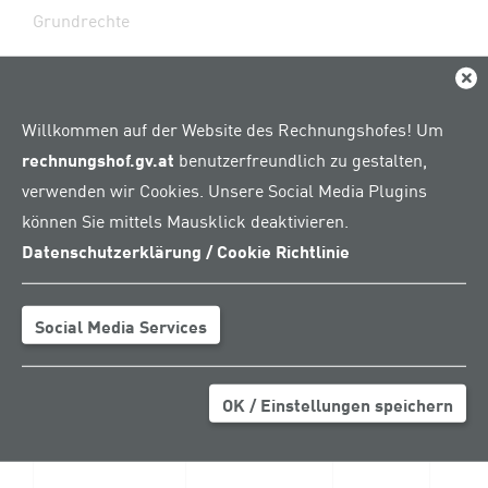
Grundrechte
Dial
Meldungsdatum
Name
Betrag
Empf
Willkommen auf der Website des Rechnungshofes! Um
(in Euro)
rechnungshof.gv.at
benutzerfreundlich zu gestalten,
verwenden wir Cookies. Unsere Social Media Plugins
23.11.2021
mystaff
10.000,00
MFG 
können Sie mittels Mausklick deaktivieren.
Dienstleistungs
Öster
GmH
Mens
Datenschutzerklärung / Cookie Richtlinie
Freihe
Grund
Social Media Services
OK / Einstellungen speichern