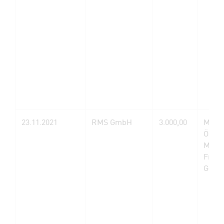
23.11.2021
RMS GmbH
3.000,00
MFG 
Öster
Mens
Freihe
Grund