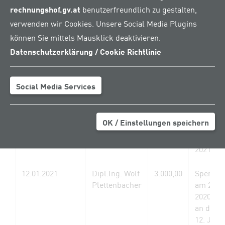
rechnungshof.gv.at
benutzerfreundlich zu gestalten,
verwenden wir Cookies. Unsere Social Media Plugins
können Sie mittels Mausklick deaktivieren.
Meldungsdatum
Name
Betrag
Anmerk
Datenschutzerklärung / Cookie Richtlinie
(in
Euro)
Social Media Services
12.01.2021
Alois Köhrer
5.000,00
Spenden
Gesellschaft
am 20. J
m.b.H.
2020; M
OK / Einstellungen speichern
an den 
12. Jänn
2021
12.01.2021
Dipl.Ing. Wolf
3.000,00
Spenden
Plettenbacher
am 23. J
2020; M
an den 
12. Jänn