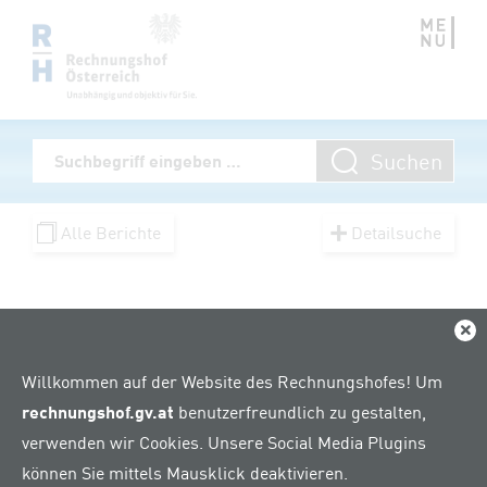
Zum Inhalt springen
Volltextsuche
Suchen
Suchbegriff eingeben
Alle Berichte
Detailsuche
Pressebilder
Dial
Willkommen auf der Website des Rechnungshofes! Um
rechnungshof.gv.at
benutzerfreundlich zu gestalten,
verwenden wir Cookies. Unsere Social Media Plugins
Danke für Ihr Interesse an unseren Bildern. Die
können Sie mittels Mausklick deaktivieren.