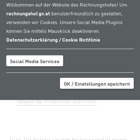
Willkommen auf der Website des Rechnungshofes! Um
In der neuesten Folge
rechnungshof.gv.at
benutzerfreundlich zu gestalten,
unseres Podcasts
verwenden wir Cookies. Unsere Social Media Plugins
spricht Rechnungshof-
können Sie mittels Mausklick deaktivieren.
Präsidentin Margit
Datenschutzerklärung / Cookie Richtlinie
Kraker über die Tätigkeit
der Prüferinnen und
Prüfer, tiefe Einblicke,
Social Media Services
vollständige Unterlagen
und wie wichtig ein
Lokalaugenschein ist.
OK / Einstellungen speichern
Episode 7 - Präsidentin Margit Kraker über die
Tätigkeit der Prüferinnen und Prüfer
Trust: Der Podcast aus dem Rechnungshof ist derzeit