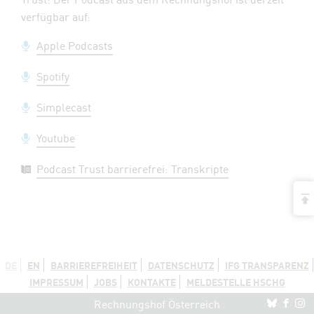
verfügbar auf:
Apple Podcasts
Spotify
Simplecast
Youtube
Podcast Trust barrierefrei: Transkripte
a
DE
EN
BARRIEREFREIHEIT
DATENSCHUTZ
IFG TRANSPARENZ
IMPRESSUM
JOBS
KONTAKTE
MELDESTELLE HSCHG
Re
R
Rechnungshof Österreich