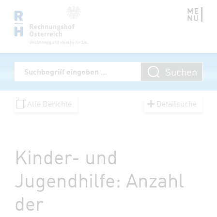
Zum Inhalt springen
Volltextsuche
Suchen
Suchbegriff eingeben
Alle Berichte
Detailsuche
Kinder- und
Jugendhilfe: Anzahl
der