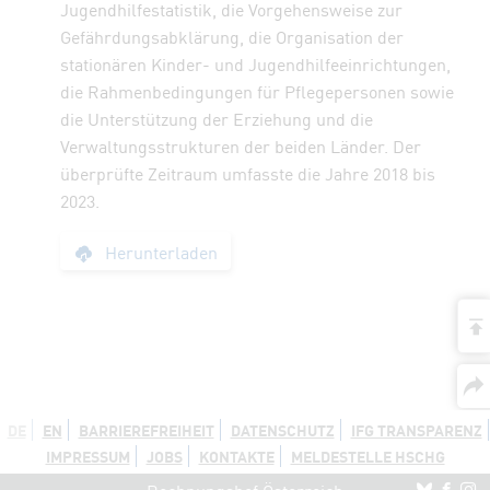
Jugendhilfestatistik, die Vorgehensweise zur
Gefährdungsabklärung, die Organisation der
stationären Kinder- und Jugendhilfeeinrichtungen,
die Rahmenbedingungen für Pflegepersonen sowie
die Unterstützung der Erziehung und die
Verwaltungsstrukturen der beiden Länder. Der
überprüfte Zeitraum umfasste die Jahre 2018 bis
2023.
Bericht: Kinder- un
Herunterladen
a
DE
EN
BARRIEREFREIHEIT
DATENSCHUTZ
IFG TRANSPARENZ
IMPRESSUM
JOBS
KONTAKTE
MELDESTELLE HSCHG
Re
R